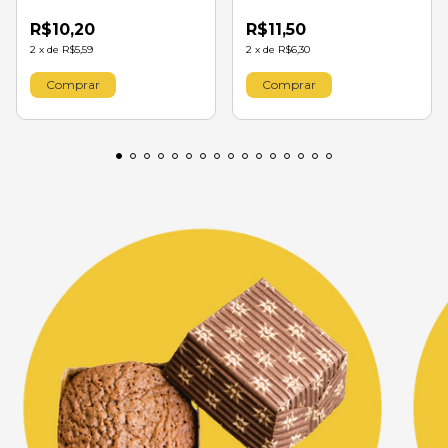
R$10,20
R$11,50
2
x
de
R$5,59
2
x
de
R$6,30
Comprar
Comprar